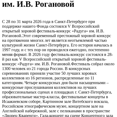
им. И.В. Рогановой
С 28 по 31 марта 2026 года в Санкт-Петербурге при
поддержке нашего Фонда состоялся V Всероссийский
открытый хоровой фестиваль-конкурс «Радуга» им. И.В.
Рогановой.Этот современный престижный хоровой конкурс
на протяжении многих лет является неотъемлемой частью
культурной жизни Санкт-Петербурга. Его история началась в
1997 году, и с тех пор он проводился ежегодно, постепенно
меняя формат. В 2026 году фестиваль-конкурс состоялся в 28-
й раз как V Всероссийский открытый хоровой фестиваль-
конкурс «Радуга» им. И.В. Рогановой.Фестиваль собрал около
1300 человек из 21 города России. В конкурсных
соревнованиях приняли участие 50 лучших хоровых
коллективов из 16 регионов, распределенные по 11
категориям. Четыре конкурсных дня были насыщенными –
конкурсные прослушивания коллективов на лучших
профессиональных сценах и площадках г. Санкт-Петербурга,
образовательные мастер-классы, фестивальные концерты в
Исаакиевском соборе, Картинном зале Витебского вокзала,
Российском этнографическом музее, концертном зале на
Английской набережной, зале с пеликанами в пространстве
«Дворец Кваренги», Гала-концерт на сцене Концертного зала