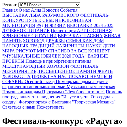
Регион:
Главная
О нас
Алия
Новости
События
ВЫСТАВКА ЛЬВА РАЗУМОВСКОГО
ФЕСТИВАЛЬ-
КОНКУРС
ПУТЬ К СЕБЕ
ИНКЛЮЗИВНАЯ
МУЛЬТСТУДИЯ
РАДИ ЖИЗНИ
ВЫСТАВКИ 2024-2025
ЛЕЧЕБНОЕ ПИТАНИЕ
Презентация
АРТ ГОСТИНАЯ
КРИЗИСНЫЕ СИТУАЦИИ
ВЕРОЧКА СПАСЕНА
ЖИВАЯ
ПАМЯТЬ
ХОРОВОД ДРУЖБЫ
СЕМЬЯ КАК ДОМ
НАРОДНЫХ ТРАДИЦИЙ
ЛАБИРИНТЫ НАУКИ
ДЕТИ
МИРА РИСУЮТ МИР
СПАСИБО ЗА ВСЕ
КОНЦЕРТ
"МУЗЫКАЛЬНЫЕ ЮБИЛЕИ 2020 ГОДА"
ВАЖНЫЕ
ПРОЕКТЫ
Помощь в приобретении питания
МЕЖДУНАРОДНЫЙ ХОРОВОЙ ФЕСТИВАЛЬ
МЕРОПРИЯТИЕ, ПОСВЯЩЁННОЕ ПАМЯТИ ЖЕРТВ
ХОЛОКОСТА
ПРОЕКТ «А НАС ИСКАЮТ НЕМЦЫ И
СОБАКИ»
Осенний выезд
Помощь молодым людям с
ограниченными возможностями
Музыкальная мастерская
Помощь инвалидам
Программа "Лечебное питание"
Помощь
пострадавшим от наводнения
"Из уст в уста. От сердца к
сердцу"
Фоторепортаж с Выставки "Творческая Мозаика"
Связаться с нами
Пожертвовать
Фестиваль-конкурс «Радуга»