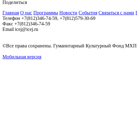
Поделиться
Главная
О нас
Программы
Новости
События
Связаться с нами
Телефон
+7(812)346-74-59, +7(812)579-30-69
Факс
+7(812)346-74-59
Email
icej@icej.ru
©Все права сохранены. Гуманитарный Культурный Фонд МХП
Мобильная версия