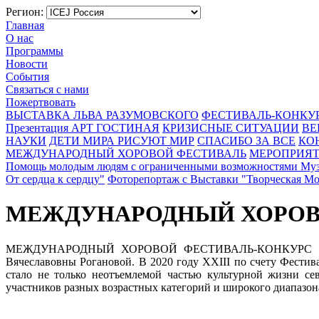
Регион:
Главная
О нас
Программы
Новости
События
Связаться с нами
Пожертвовать
ВЫСТАВКА ЛЬВА РАЗУМОВСКОГО
ФЕСТИВАЛЬ-КОНКУ
Презентация
АРТ ГОСТИНАЯ
КРИЗИСНЫЕ СИТУАЦИИ
ВЕ
НАУКИ
ДЕТИ МИРА РИСУЮТ МИР
СПАСИБО ЗА ВСЕ
КО
МЕЖДУНАРОДНЫЙ ХОРОВОЙ ФЕСТИВАЛЬ
МЕРОПРИЯТ
Помощь молодым людям с ограниченными возможностями
Муз
От сердца к сердцу"
Фоторепортаж с Выставки "Творческая Мо
МЕЖДУНАРОДНЫЙ ХОРОВО
МЕЖДУНАРОДНЫЙ ХОРОВОЙ ФЕСТИВАЛЬ-КОНКУРС «РАДУГА»
Вячеславовны Рогановой. В 2020 году XXIII по счету Фестив
стало не только неотъемлемой частью культурной жизни с
участников разных возрастных категорий и широкого диапазон